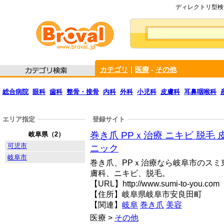
ディレクトリ型検索
カテゴリ
｜
医療
-
その他
総合病院
眼科
歯科
整骨・接骨
内科
外科
小児科
皮膚科
耳鼻咽喉科
エリア指定
登録サイト
巻き爪 PPｘ治療 ニキビ 脱毛
岐阜県（2）
可児市
ニック
岐阜市
巻き爪、PPｘ治療なら岐阜市のスミ
膚科、ニキビ、脱毛。
【URL】http://www.sumi-to-you.com
【住所】岐阜県岐阜市安良田町
【関連】
岐阜
巻き爪
美容
医療 >
その他