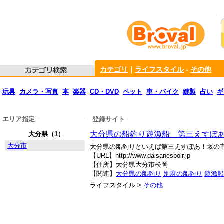
カテゴリ
｜
ライフスタイル
-
その他
玩具
カメラ・写真
本
楽器
CD・DVD
ペット
車・バイク
縫製
占い
ギ
エリア指定
登録サイト
大分県の船釣り遊漁船 第三えすぽ
大分県（1）
大分市
大分県の船釣りといえば第三えすぽあ！坂の
【URL】http://www.daisanespoir.jp
【住所】大分県大分市松岡
【関連】
大分県の船釣り
別府の船釣り
遊漁船
ライフスタイル >
その他