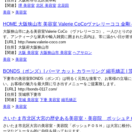
【住所】大阪府堺市北区奥本町
【関連】
堺 美容室
北区 美容室
北花田
美容
>
美容室
HOME 大阪狭山市 美容室 Valerie CoCoヴァレリーココ 金
大阪狭山市にある美容室Valerie CoCo （ヴァレリーココ）。一人
す。アンティークな家具や輸入雑貨に囲まれた店内は、常に温かい日が差
【URL】http://www.valerie-coco.com
【住所】大阪府大阪狭山市
【関連】
大阪 美容室
大阪狭山市 美容室
ヘアサロン
美容
>
美容室
BONDS（ボンズ）| パーマ カット カラーリング 縮毛矯正 
下妻市の美容室BONDS（ボンズ）は明るく元気な接客で、お客様の立場
い。お客様の魅力を最大限に引き出すメニューをご提案致します。
【URL】http://bonds-0117.com/
【住所】茨城県下妻市
【関連】
茨城 美容室
下妻 美容室
縮毛矯正
美容
>
美容室
さいたま市北区大宮の歴史ある美容室・美容院 ポッシュＰ
さいたま市北区大宮の美容室・美容院「ポッシュＰＯＳＨ」は大宮に根付
ーマなどトータル的に自信を持っております。