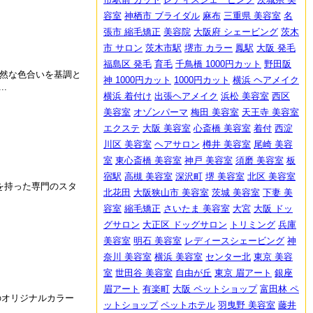
容室
神栖市 ブライダル
麻布
三重県 美容室
名
張市 縮毛矯正
美容院
大阪府 シェービング
茨木
市 サロン
茨木市駅
堺市 カラー
鳳駅
大阪 発毛
福島区 発毛
育毛
千鳥橋 1000円カット
野田阪
自然な色合いを基調と
神 1000円カット
1000円カット
横浜 ヘアメイク
.
横浜 着付け
出張ヘアメイク
浜松 美容室
西区
美容室
オゾンパーマ
梅田 美容室
天王寺 美容室
エクステ
大阪 美容室
心斎橋 美容室
着付
西淀
川区 美容室
ヘアサロン
樽井 美容室
尾崎 美容
室
東心斎橋 美容室
神戸 美容室
須磨 美容室
板
宿駅
高槻 美容室
深沢町
堺 美容室
北区 美容室
格を持った専門のスタ
北花田
大阪狭山市 美容室
茨城 美容室
下妻 美
容室
縮毛矯正
さいたま 美容室
大宮
大阪 ドッ
グサロン
大正区 ドッグサロン
トリミング
兵庫
美容室
明石 美容室
レディースシェービング
神
奈川 美容室
横浜 美容室
センター北
東京 美容
室
世田谷 美容室
自由が丘
東京 眉アート
銀座
眉アート
有楽町
大阪 ペットショップ
富田林 ペ
のオリジナルカラー
ットショップ
ペットホテル
羽曳野 美容室
藤井