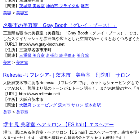
【住所】茨城県神栖市
【関連】
茨城県 美容室
神栖市 ブライダル
麻布
美容
>
美容室
名張市の美容室「Gray Booth（グレイ・ブース）」
三重県名張市の美容室（美容院）「Gray Booth（グレイ・ブース）
したスタイリッシュな雰囲気や広々とした空間でゆっくりとおくつろぎくだ
【URL】http://www.gray-booth.net
【住所】三重県名張市東町
【関連】
三重県 美容室
名張市 縮毛矯正
美容院
美容
>
美容室
Refresia -リフレシア-｜茨木市 美容室 別院町 サロン
大阪府茨木市にあるRefresia -リフレシア-では、カットもシェービ
ッフがおり、普段より肌のトーンが１トーン明るく、まだ未体験の方へ「キ
【URL】http://www.refresia.net/
【住所】大阪府茨木市
【関連】
大阪府 シェービング
茨木市 サロン
茨木市駅
美容
>
美容室
堺市 鳳 美容室 ヘアサロン 【ES hair】エスヘアー
堺市、鳳にある美容室・ヘアサロン【ES hair】エスヘアーです。表情
を見つけだします。堺市の鳳駅から徒歩5分とアクセスも便利です！