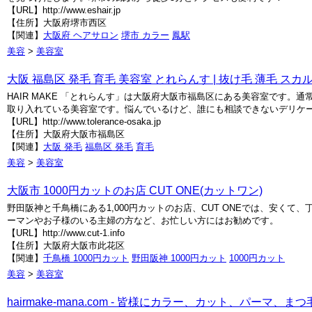
【URL】http://www.eshair.jp
【住所】大阪府堺市西区
【関連】
大阪府 ヘアサロン
堺市 カラー
鳳駅
美容
>
美容室
大阪 福島区 発毛 育毛 美容室 とれらんす | 抜け毛 薄毛 スカ
HAIR MAKE 「とれらんす」は大阪府大阪市福島区にある美容室です
取り入れている美容室です。悩んでいるけど、誰にも相談できないデリケー
【URL】http://www.tolerance-osaka.jp
【住所】大阪府大阪市福島区
【関連】
大阪 発毛
福島区 発毛
育毛
美容
>
美容室
大阪市 1000円カットのお店 CUT ONE(カットワン)
野田阪神と千鳥橋にある1,000円カットのお店、CUT ONEでは、安
ーマンやお子様のいる主婦の方など、お忙しい方にはお勧めです。
【URL】http://www.cut-1.info
【住所】大阪府大阪市此花区
【関連】
千鳥橋 1000円カット
野田阪神 1000円カット
1000円カット
美容
>
美容室
hairmake-mana.com - 皆様にカラー、カット、パーマ、