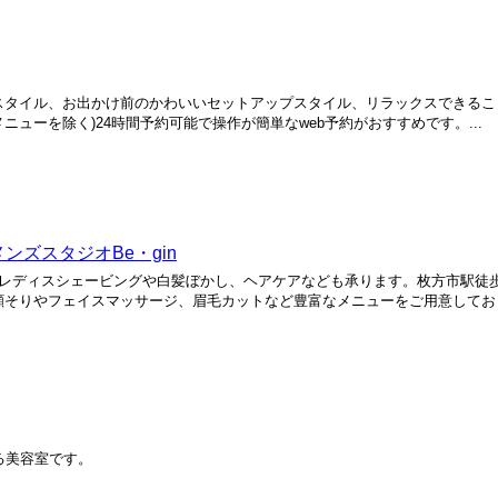
スタイル、お出かけ前のかわいいセットアップスタイル、リラックスできるこ
ニューを除く)24時間予約可能で操作が簡単なweb予約がおすすめです。...
ズスタジオBe・gin
】レディスシェービングや白髪ぼかし、ヘアケアなども承ります。枚方市駅徒歩
そりやフェイスマッサージ、眉毛カットなど豊富なメニューをご用意しており.
る美容室です。