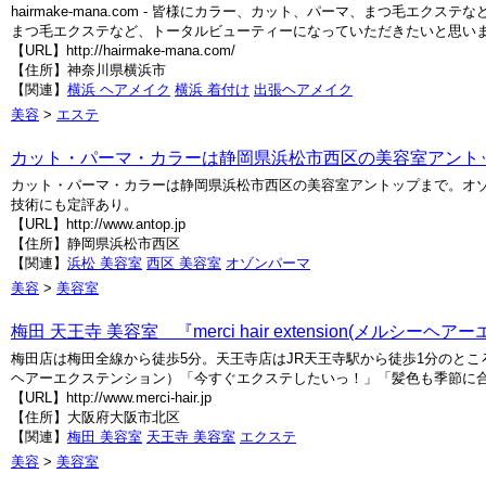
hairmake-mana.com - 皆様にカラー、カット、パーマ、まつ毛
まつ毛エクステなど、トータルビューティーになっていただきたいと思い
【URL】http://hairmake-mana.com/
【住所】神奈川県横浜市
【関連】
横浜 ヘアメイク
横浜 着付け
出張ヘアメイク
美容
>
エステ
カット・パーマ・カラーは静岡県浜松市西区の美容室アント
カット・パーマ・カラーは静岡県浜松市西区の美容室アントップまで。オ
技術にも定評あり。
【URL】http://www.antop.jp
【住所】静岡県浜松市西区
【関連】
浜松 美容室
西区 美容室
オゾンパーマ
美容
>
美容室
梅田 天王寺 美容室 『merci hair extension(メルシー
梅田店は梅田全線から徒歩5分。天王寺店はJR天王寺駅から徒歩1分のところにあるmerci
ヘアーエクステンション）「今すぐエクステしたいっ！」「髪色も季節に合わ
【URL】http://www.merci-hair.jp
【住所】大阪府大阪市北区
【関連】
梅田 美容室
天王寺 美容室
エクステ
美容
>
美容室