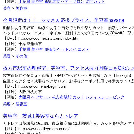
【関連】
千葉県 美容室
四街道市 ヘアーサロン
訪問カット
美容
>
美容室
今月限定は！！ ママさん応援プライス。美容室havana
船橋にある美容室、動きのあるご自分で再現の楽なカット、素敵なパーマ
ヘッドスパから エステ・ネイル・顔剃りまでが♪初めての方20%off(一部メ
【URL】http://www.d--hearts.com/index.html
【住所】千葉県船橋市
【関連】
千葉県 美容室
船橋市 ヘッドスパ
エステ
美容
>
その他
枚方市駅前の理容室・美容室。アクセス抜群月曜日もOKの メン
枚方市駅前や光善寺・御殿山・牧野でヘアカットをお探しなら【Be・gin
位置するアクセス抜群なヘアサロン。お得なクーポン利用で格安カット！顔
【URL】http://www.mens-begin.com
【住所】大阪府枚方市
【関連】
大阪府 ヘアサロン
枚方市駅前 カット
レディスシェービング
美容
>
理容室
美容室 茨城 | 美容室ならカトレア
カトレアは茨城県に6店舗、東京都麻布に1店舗構える、カットを得意とす
【URL】http://www.cattleya-group.net/