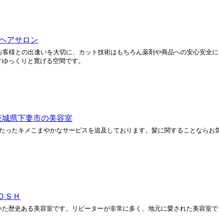
剛 ヘアサロン
ひとりのお客様との出逢いを大切に、カット技術はもちろん薬剤や商品への安心安全
すゆっくりと寛げる空間です。
| 茨城県下妻市の美容室
にたったキメこまやかなサービスを追及しております。髪に関することならお
ＯＳＨ
いた歴史ある美容室です。リピーターが非常に多く、地元に愛された美容室で