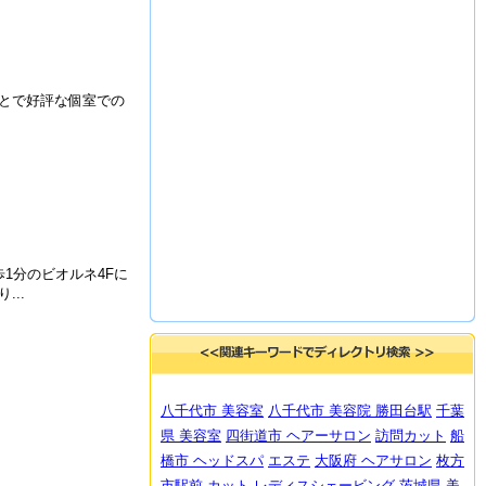
とで好評な個室での
1分のビオルネ4Fに
..
八千代市 美容室
八千代市 美容院
勝田台駅
千葉
県 美容室
四街道市 ヘアーサロン
訪問カット
船
橋市 ヘッドスパ
エステ
大阪府 ヘアサロン
枚方
市駅前 カット
レディスシェービング
茨城県 美