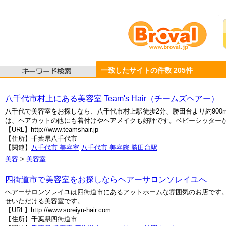
一致したサイトの件数
205
件
八千代市村上にある美容室 Team's Hair（チームズヘアー）
八千代で美容室をお探しなら、八千代市村上駅徒歩2分、勝田台より約90
は、ヘアカットの他にも着付けやヘアメイクも好評です。ベビーシッター
【URL】http://www.teamshair.jp
【住所】千葉県八千代市
【関連】
八千代市 美容室
八千代市 美容院
勝田台駅
美容
>
美容室
四街道市で美容室をお探しならヘアーサロンソレイユへ
ヘアーサロンソレイユは四街道市にあるアットホームな雰囲気のお店です
せいただける美容室です。
【URL】http://www.soreiyu-hair.com
【住所】千葉県四街道市