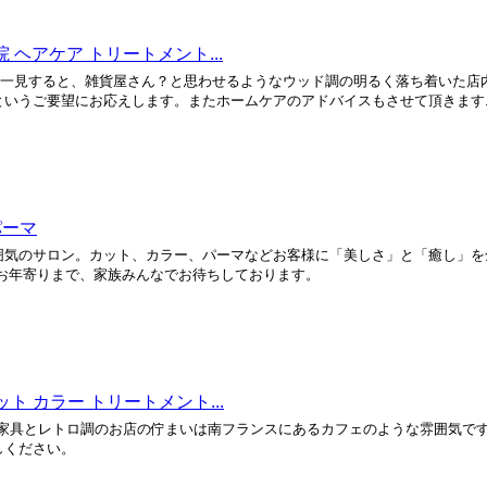
院 ヘアケア トリートメント...
）】。一見すると、雑貨屋さん？と思わせるようなウッド調の明るく落ち着いた
いうご要望にお応えします。またホームケアのアドバイスもさせて頂きます..
パーマ
囲気のサロン。カット、カラー、パーマなどお客様に「美しさ」と「癒し」を
らお年寄りまで、家族みんなでお待ちしております。
ット カラー トリートメント...
ークな家具とレトロ調のお店の佇まいは南フランスにあるカフェのような雰囲気で
しください。