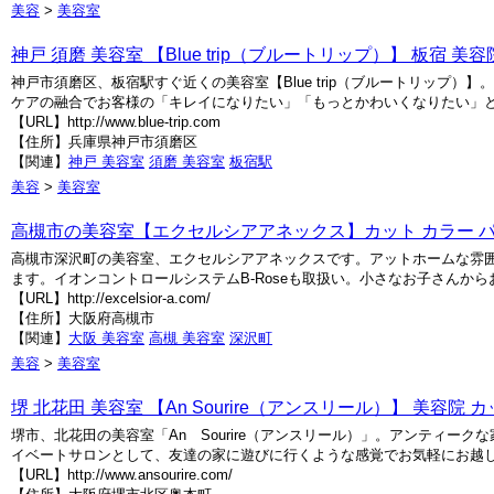
美容
>
美容室
神戸 須磨 美容室 【Blue trip（ブルートリップ）】 板宿 美容
神戸市須磨区、板宿駅すぐ近くの美容室【Blue trip（ブルートリップ
ケアの融合でお客様の「キレイになりたい」「もっとかわいくなりたい」と
【URL】http://www.blue-trip.com
【住所】兵庫県神戸市須磨区
【関連】
神戸 美容室
須磨 美容室
板宿駅
美容
>
美容室
高槻市の美容室【エクセルシアアネックス】カット カラー 
高槻市深沢町の美容室、エクセルシアアネックスです。アットホームな雰
ます。イオンコントロールシステムB-Roseも取扱い。小さなお子さんか
【URL】http://excelsior-a.com/
【住所】大阪府高槻市
【関連】
大阪 美容室
高槻 美容室
深沢町
美容
>
美容室
堺 北花田 美容室 【An Sourire（アンスリール）】 美容院 カ
堺市、北花田の美容室「An Sourire（アンスリール）」。アンティ
イベートサロンとして、友達の家に遊びに行くような感覚でお気軽にお越
【URL】http://www.ansourire.com/