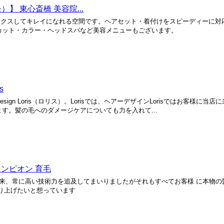
モ）】 東心斎橋 美容院...
感覚でリラックスしてキレイになれる空間です。ヘアセット・着付けをスピーディーに
カット・カラー・ヘッドスパなど美容メニューもございます。
s
ign Loris（ロリス）。Lorisでは、ヘアーデザインLorisではお客様に当
す。髪の毛へのダメージケアについても力を入れて...
ャンピオン 育毛
来、常に高い技術力を追及してまいりましたがそれもすべてお客様 に本物の
り上げたいと想っています