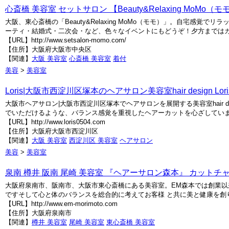
心斎橋 美容室 セットサロン 【Beauty&Relaxing MoMo（モ
大阪、東心斎橋の「Beauty&Relaxing MoMo（モモ）」。自宅
ーティ・結婚式・二次会・など、色々なイベントにもどうぞ！夕方までは
【URL】http://www.setsalon-momo.com/
【住所】大阪府大阪市中央区
【関連】
大阪 美容室
心斎橋 美容室
着付
美容
>
美容室
Loris|大阪市西淀川区塚本のヘアサロン美容室hair design Lori
大阪市ヘアサロン|大阪市西淀川区塚本でヘアサロンを展開する美容室hair des
でいただけるような、バランス感覚を重視したヘアーカットを心ざしていま
【URL】http://www.loris0504.com
【住所】大阪府大阪市西淀川区
【関連】
大阪 美容室
西淀川区 美容室
ヘアサロン
美容
>
美容室
泉南 樽井 阪南 尾崎 美容室 『ヘアーサロン森本』 カットチ
大阪府泉南市、阪南市、大阪市東心斎橋にある美容室。EM森本では創業以
ですそして心と体のバランスを総合的に考えてお客様 と共に美と健康を創
【URL】http://www.em-morimoto.com
【住所】大阪府泉南市
【関連】
樽井 美容室
尾崎 美容室
東心斎橋 美容室