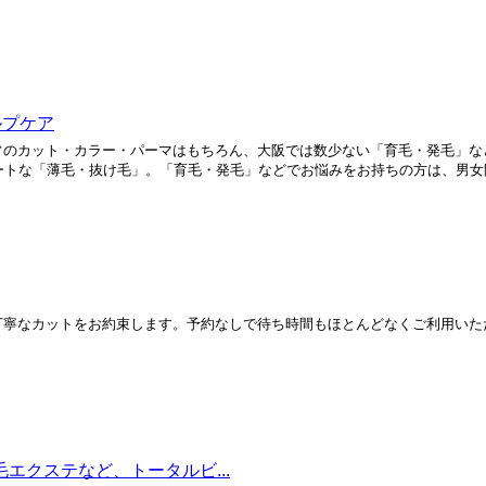
ルプケア
。通常のカット・カラー・パーマはもちろん、大阪では数少ない「育毛・発毛」
トな「薄毛・抜け毛」。「育毛・発毛」などでお悩みをお持ちの方は、男女問.
くて、丁寧なカットをお約束します。予約なしで待ち時間もほとんどなくご利用い
まつ毛エクステなど、トータルビ...