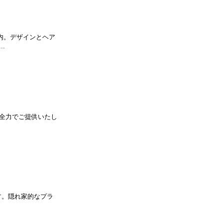
店内。デザインとヘア
.
全力でご提供いたし
す。隠れ家的なプラ