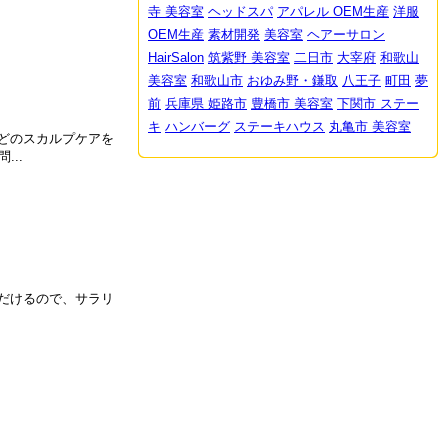
寺 美容室
ヘッドスパ
アパレル OEM生産
洋服
OEM生産
素材開発
美容室
ヘアーサロン
HairSalon
筑紫野 美容室
二日市
大宰府
和歌山
美容室
和歌山市
おゆみ野・鎌取
八王子
町田
夢
前
兵庫県 姫路市
豊橋市 美容室
下関市 ステー
キ
ハンバーグ
ステーキハウス
丸亀市 美容室
などのスカルプケアを
..
ただけるので、サラリ