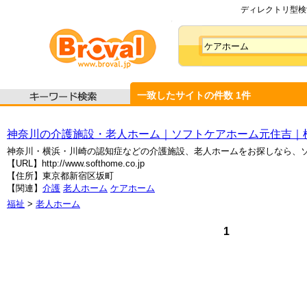
ディレクトリ型検索
一致したサイトの件数
1
件
神奈川の介護施設・老人ホーム｜ソフトケアホーム元住吉｜
神奈川・横浜・川崎の認知症などの介護施設、老人ホームをお探しなら、
【URL】http://www.softhome.co.jp
【住所】東京都新宿区坂町
【関連】
介護
老人ホーム
ケアホーム
福祉
>
老人ホーム
1