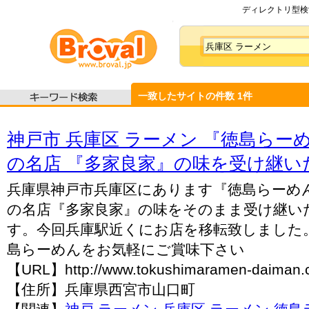
ディレクトリ型検索
一致したサイトの件数
1
件
神戸市 兵庫区 ラーメン 『徳島らー
の名店 『多家良家』の味を受け継いだ
兵庫県神戸市兵庫区にあります『徳島らーめん
の名店『多家良家』の味をそのまま受け継い
す。今回兵庫駅近くにお店を移転致しました
島らーめんをお気軽にご賞味下さい
【URL】http://www.tokushimaramen-daiman
【住所】兵庫県西宮市山口町