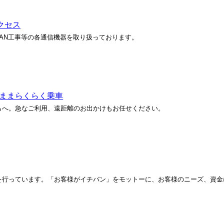
クセス
AN工事等の各通信機器を取り扱っております。
のままらくらく乗車
らへ。急なご利用、遠距離のお出かけもお任せください。
を行っています。「お客様がイチバン」をモットーに、お客様のニーズ、資金
。