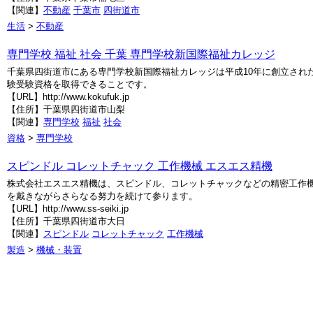
【関連】
不動産
千葉市
四街道市
生活
>
不動産
専門学校 福祉 社会 千葉 専門学校新国際福祉カレッジ
千葉県四街道市にある専門学校新国際福祉カレッジは平成10年に創立され
験受験資格を取得できることです。
【URL】http://www.kokufuk.jp
【住所】千葉県四街道市山梨
【関連】
専門学校
福祉
社会
資格
>
専門学校
スピンドル コレットチャック 工作機械 エスエス精機
株式会社エスエス精機は、スピンドル、コレットチャックなどの精密工作
を戴きながらさらなる努力を続けて参ります。
【URL】http://www.ss-seiki.jp
【住所】千葉県四街道市大日
【関連】
スピンドル
コレットチャック
工作機械
製造
>
機械・装置