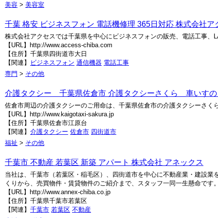
美容
>
美容室
千葉 格安 ビジネスフォン 電話機修理 365日対応 株式会社ア
株式会社アクセスでは千葉県を中心にビジネスフォンの販売、電話工事、L
【URL】http://www.access-chiba.com
【住所】千葉県四街道市大日
【関連】
ビジネスフォン
通信機器
電話工事
専門
>
その他
介護タクシー 千葉県佐倉市 介護タクシーさくら 車いす
佐倉市周辺の介護タクシーのご用命は、千葉県佐倉市の介護タクシーさく
【URL】http://www.kaigotaxi-sakura.jp
【住所】千葉県佐倉市江原台
【関連】
介護タクシー
佐倉市
四街道市
福祉
>
その他
千葉市 不動産 若葉区 新築 アパート 株式会社 アネックス
当社は、千葉市（若葉区・稲毛区）、四街道市を中心に不動産業・建設業
くりから、売買物件・賃貸物件のご紹介まで、スタッフ一同一生懸命です
【URL】http://www.annex-chiba.co.jp
【住所】千葉県千葉市若葉区
【関連】
千葉市
若葉区
不動産