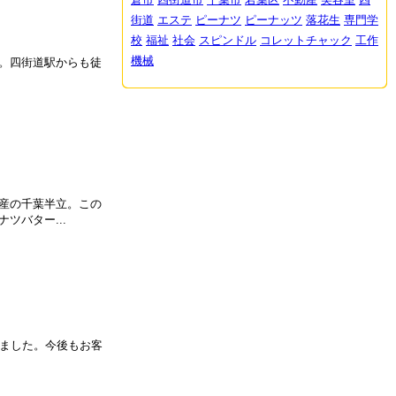
街道
エステ
ピーナツ
ピーナッツ
落花生
専門学
校
福祉
社会
スピンドル
コレットチャック
工作
機械
。四街道駅からも徒
産の千葉半立。この
バター...
来ました。今後もお客