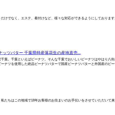
トだけでなく、エステ、着付けなど、様々な対応ができるようにしております
ナッツバター 千葉県特産落花生の産地直売...
ば千葉。千葉といえばピーナツ。そんな千葉でおいしいピーナツはやはり八街
ーナツを使用した絶品ピーナツバターで国産ピーナツバターと外国産のピーナツ
私たちはこの地域で18年お客様のお住まいのお手伝いをさせていただいて