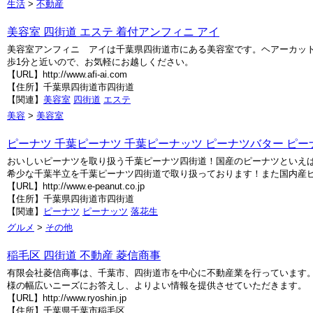
生活
>
不動産
美容室 四街道 エステ 着付アンフィニ アイ
美容室アンフィニ アイは千葉県四街道市にある美容室です。ヘアーカッ
歩1分と近いので、お気軽にお越しください。
【URL】http://www.afi-ai.com
【住所】千葉県四街道市四街道
【関連】
美容室
四街道
エステ
美容
>
美容室
ピーナツ 千葉ピーナツ 千葉ピーナッツ ピーナツバター ピー
おいしいピーナツを取り扱う千葉ピーナツ四街道！国産のピーナツといえ
希少な千葉半立を千葉ピーナツ四街道で取り扱っております！また国内産ピ
【URL】http://www.e-peanut.co.jp
【住所】千葉県四街道市四街道
【関連】
ピーナツ
ピーナッツ
落花生
グルメ
>
その他
稲毛区 四街道 不動産 菱信商事
有限会社菱信商事は、千葉市、四街道市を中心に不動産業を行っています。
様の幅広いニーズにお答えし、よりよい情報を提供させていただきます。
【URL】http://www.ryoshin.jp
【住所】千葉県千葉市稲毛区