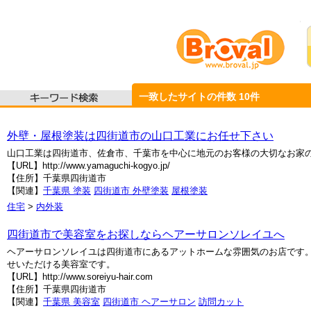
一致したサイトの件数
10
件
外壁・屋根塗装は四街道市の山口工業にお任せ下さい
山口工業は四街道市、佐倉市、千葉市を中心に地元のお客様の大切なお家
【URL】http://www.yamaguchi-kogyo.jp/
【住所】千葉県四街道市
【関連】
千葉県 塗装
四街道市 外壁塗装
屋根塗装
住宅
>
内外装
四街道市で美容室をお探しならヘアーサロンソレイユへ
ヘアーサロンソレイユは四街道市にあるアットホームな雰囲気のお店です
せいただける美容室です。
【URL】http://www.soreiyu-hair.com
【住所】千葉県四街道市
【関連】
千葉県 美容室
四街道市 ヘアーサロン
訪問カット