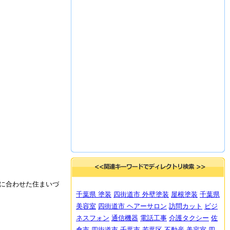
に合わせた住まいづ
千葉県 塗装
四街道市 外壁塗装
屋根塗装
千葉県
美容室
四街道市 ヘアーサロン
訪問カット
ビジ
ネスフォン
通信機器
電話工事
介護タクシー
佐
倉市
四街道市
千葉市
若葉区
不動産
美容室
四