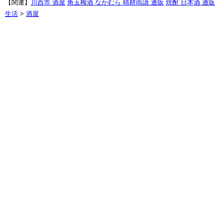
【関連】
川西市 酒屋
角玉梅酒 なかむら 晴耕雨讀 通販
焼酎 日本酒 通販
生活
>
酒屋