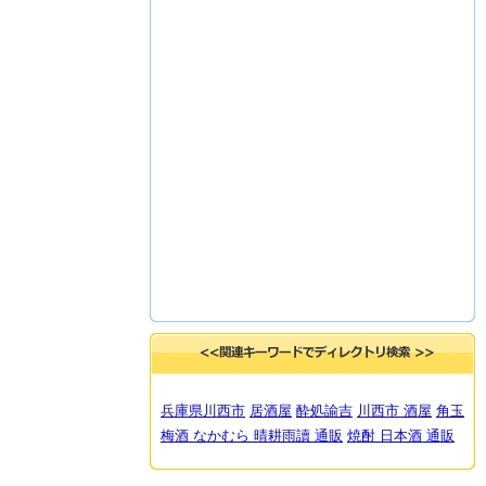
兵庫県川西市
居酒屋
酔処諭吉
川西市 酒屋
角玉
梅酒 なかむら 晴耕雨讀 通販
焼酎 日本酒 通販