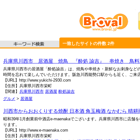
一致したサイトの件数
2
件
兵庫県川西市 居酒屋 焼鳥 『酔処 諭吉』 串焼き 鳥
兵庫県川西市の居酒屋「酔処諭吉」は、焼鳥や串焼き・新鮮なお刺身など
時間を忘れて楽しんでいただけます。阪急川西能勢口駅からも近く、ご来
【URL】http://www.yukichi-2930.com
【住所】兵庫県川西市栄町
【関連】
兵庫県川西市
居酒屋
酔処諭吉
グルメ
>
居酒屋
川西市からおおくりする焼酎 日本酒 角玉梅酒 なかむら 晴耕雨
昭和39年1月創業前中酒店e-maenakaでございます。兵庫県川西市に
ります。
【URL】http://www.e-maenaka.com
【住所】兵庫県川西市栄町