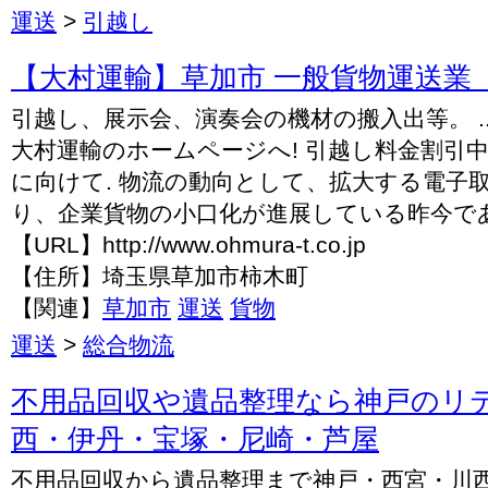
運送
>
引越し
【大村運輸】草加市 一般貨物運送業
引越し、展示会、演奏会の機材の搬入出等。 ..
大村運輸のホームページへ! 引越し料金割引中
に向けて. 物流の動向として、拡大する電子
り、企業貨物の小口化が進展している昨今で
【URL】http://www.ohmura-t.co.jp
【住所】埼玉県草加市柿木町
【関連】
草加市
運送
貨物
運送
>
総合物流
不用品回収や遺品整理なら神戸のリテイ
西・伊丹・宝塚・尼崎・芦屋
不用品回収から遺品整理まで神戸・西宮・川