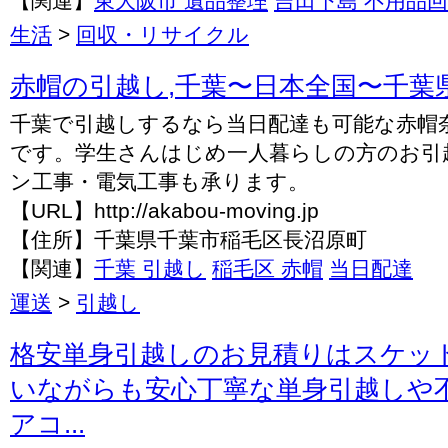
【関連】
東大阪市 遺品整理
吉田下島 不用品
生活
>
回収・リサイクル
赤帽の引越し,千葉〜日本全国〜千葉県
千葉で引越しするなら当日配達も可能な赤帽
です。学生さんはじめ一人暮らしの方のお引
ン工事・電気工事も承ります。
【URL】http://akabou-moving.jp
【住所】千葉県千葉市稲毛区長沼原町
【関連】
千葉 引越し
稲毛区 赤帽
当日配達
運送
>
引越し
格安単身引越しのお見積りはスケッ
いながらも安心丁寧な単身引越しや
アコ...