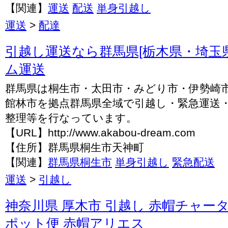
【関連】
運送
配送
単身引越し
運送
>
配達
引越し運送なら群馬県[栃木県・埼玉
ム運送
群馬県は桐生市・太田市・みどり市・伊勢崎
館林市を拠点群馬県全域で引越し・緊急運送
整理等を行なっています。
【URL】http://www.akabou-dream.com
【住所】群馬県桐生市天神町
【関連】
群馬県桐生市
単身引越し
緊急配送
運送
>
引越し
神奈川県 厚木市 引越し 赤帽チャータ
ポット便 赤帽アリエス