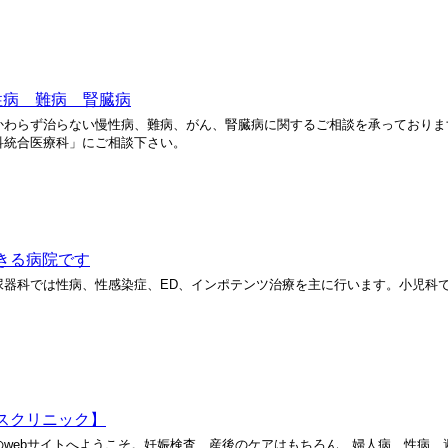
性病 難病 腎臓病
かわらず治らない慢性病、難病、がん、腎臓病に関するご相談を承っておりま
科統合医療科」にご相談下さい。
談できる病院です
尿器科では性病、性感染症、ED、インポテンツ治療を主に行います。小児科
スクリニック】
webサイトへようこそ。妊娠検査、産後のケアはもちろん、婦人病、性病、