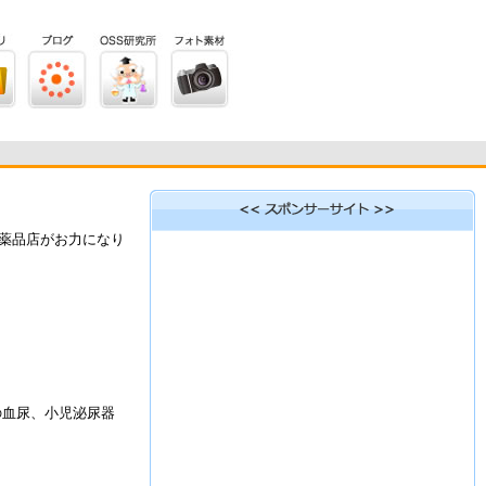
薬品店がお力になり
の血尿、小児泌尿器