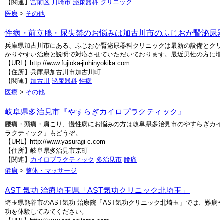
【関連】
宮前区 川崎市
泌尿器科
クリニック
医療
>
その他
性病・前立腺・尿失禁のお悩みは加古川市のふじおか腎泌尿
兵庫県加古川市にある、ふじおか腎泌尿器科クリニックは最新の設備とク
かりやすい治療と説明で対応させていただいております。最近男性の方に増
【URL】http://www.fujioka-jinhinyokika.com
【住所】兵庫県加古川市加古川町
【関連】
加古川
泌尿器科
性病
医療
>
その他
岐阜県多治見市『やすらぎカイロプラクティック』
腰痛・頭痛・肩こり、慢性病にお悩みの方は岐阜県多治見市のやすらぎカ
ラクティック」もどうぞ。
【URL】http://www.yasuragi-c.com
【住所】岐阜県多治見市京町
【関連】
カイロプラクティック
多治見市
腰痛
健康
>
整体・マッサージ
AST 気功 治療埼玉県「AST気功クリニック北埼玉」
埼玉県熊谷市のAST気功 治療院「AST気功クリニック北埼玉」では、難
功を体験してみてください。