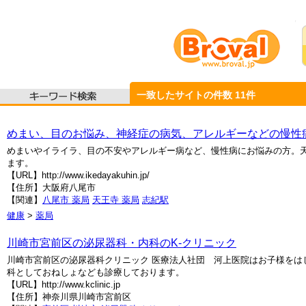
一致したサイトの件数
11
件
めまい、目のお悩み、神経症の病気、アレルギーなどの慢性
めまいやイライラ、目の不安やアレルギー病など、慢性病にお悩みの方。
ます。
【URL】http://www.ikedayakuhin.jp/
【住所】大阪府八尾市
【関連】
八尾市 薬局
天王寺 薬局
志紀駅
健康
>
薬局
川崎市宮前区の泌尿器科・内科のK-クリニック
川崎市宮前区の泌尿器科クリニック 医療法人社団 河上医院はお子様を
科としておねしょなども診療しております。
【URL】http://www.kclinic.jp
【住所】神奈川県川崎市宮前区