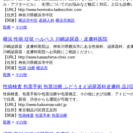
ル・アフターピル）、生理についてのお悩みなど幅広く対応。土日も診療
【URL】http://www.honmoku-ladiesclinic.com
【住所】神奈川県横浜市中区
【関連】
横浜市中区
産婦人科
横浜市南区
医療
>
その他
横浜 性病 症状 ヘルペス 川嶋泌尿器・皮膚科医院
川嶋泌尿器・皮膚科医院は、神奈川県横浜市にある性病科、泌尿器科、皮
川嶋泌尿器・皮膚科医院へお気軽にご相談ください。
【URL】http://www.kawashima-clinic.com
【住所】神奈川県横浜市中区
【関連】
性病
治療
横浜市
医療
>
その他
性病検査 包茎手術 包茎治療 ふどうまえ泌尿器科皮膚科 品川区
性病検査、包茎手術や包茎治療や包茎矯正、その他にきび治療、アトピー
で目黒、新宿、渋谷からも通院が可能です。
【URL】http://www.fudoumae-udcl.jp
【住所】東京都品川区西五反田
【関連】
性病検査
包茎手術
包茎治療
医療
>
その他