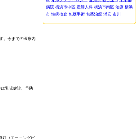
病院
横浜市中区
産婦人科
横浜市南区
治療
横浜
市
性病検査
包茎手術
包茎治療
浦安
市川
す。今までの医療内
では乳児健診、予防
避妊（モーニングピ