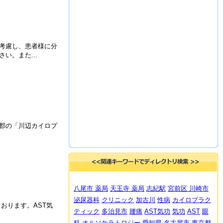
考慮し、患者様に分
。また...
郡の「川辺カイロプ
八尾市 薬局
天王寺 薬局
志紀駅
宮前区 川崎市
泌尿器科
クリニック
加古川
性病
カイロプラク
おります。AST気
ティック
多治見市
腰痛
AST気功
気功
AST
眼
科
オルソケラトロジー
愛知県 名古屋市
東京都