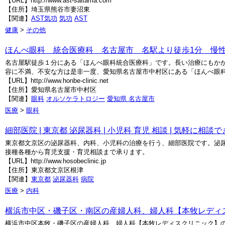
【URL】http://www.ast-saitama.com
【住所】埼玉県熊谷市妻沼東
【関連】
AST気功
気功
AST
健康
>
その他
ほんべ眼科 統合医療科 名古屋市 名駅より徒歩1分 慢
名古屋駅徒歩１分にある「ほんべ眼科統合医療科」です。長い治療にもか
容に不満、不安な方は是非一度、愛知県名古屋市中村区にある「ほんべ眼
【URL】http://www.honbe-clinic.net
【住所】愛知県名古屋市中村区
【関連】
眼科
オルソケラトロジー
愛知県 名古屋市
医療
>
眼科
細部医院 | 東京都 泌尿器科 | 小児科 育児 相談 | 気軽に相
東京都文京区の泌尿器科、内科、小児科の治療を行う、細部医院です。泌
接種各種から育児支援・育児相談まで承ります。
【URL】http://www.hosobeclinic.jp
【住所】東京都文京区根津
【関連】
東京都
泌尿器科
病院
医療
>
内科
横浜市中区・磯子区・南区の産婦人科、婦人科【本牧レディ
横浜市中区本牧・磯子区の産婦人科、婦人科【本牧レディスクリニック】の