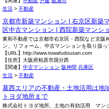
【関連】
不動産
戸建
綾瀬市
生活
>
不動産
京都市新築マンション | 右京区新築マ
区中古マンション | 西院新築マンション 
東和不動産では京都市右京区・西院など京阪
ン、リフォーム、中古マンションを取り扱っ
【URL】http://www.towafudousan.com
【住所】大阪府柏原市国分西
【関連】
中古マンション
阪神間
兵庫区
生活
>
不動産
葛西エリアの不動産・土地活用は地
トヨダ地所まで
株式会社トヨダ地所。土地の有効活用 マン