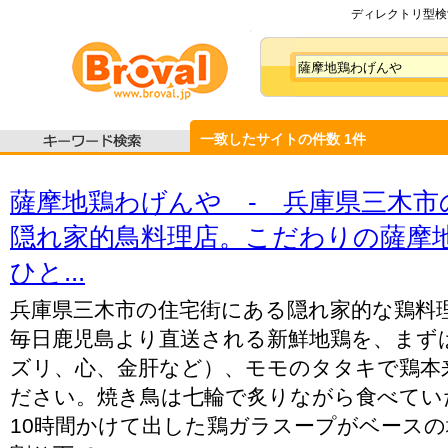
ディレクトリ型検索
一致したサイトの件数
1
件
薩摩地鶏わげんや - 兵庫県三木市
隠れ家的鳥料理店。こだわりの薩摩
ひと...
兵庫県三木市の住宅街にある隠れ家的な鶏料
毎日鹿児島より直送される新鮮地鶏を、まず
ズリ、心、金肝など）、モモのタタキで鶏本
ださい。焼き鳥は七輪で炙りながら食べてい
10時間かけて出した鶏ガラスープがベース