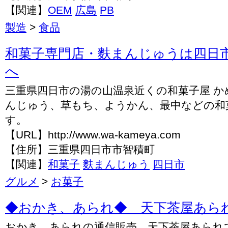
【関連】
OEM
広島
PB
製造
>
食品
和菓子専門店・麩まんじゅうは四日
へ
三重県四日市の湯の山温泉近くの和菓子屋 か
んじゅう、草もち、ようかん、最中などの和
す。
【URL】http://www.wa-kameya.com
【住所】三重県四日市市智積町
【関連】
和菓子
麩まんじゅう
四日市
グルメ
>
お菓子
◆おかき、あられ◆ 天下茶屋あられ
おかき、あられの通信販売、天下茶屋あられ