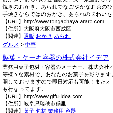
焼きのおかき、あられでなごやかなお茶のひ
手焼きならではのおかき、あられの味わいを
【URL】http://www.tengachaya-arare.com
【住所】大阪府大阪市西成区
【関連】
通販
おかき
あられ
グルメ
>
中華
製菓・ケーキ容器の株式会社イデア
業務用菓子包材・容器のメーカー、株式会社
等様々な素材で、あなたのお菓子を彩ります
開しておりますので即日対応も可能！またオ
も行なってます。
【URL】http://www.gifu-idea.com
【住所】岐阜県瑞穂市稲里
【関連】
菓子 包材
業務用
容器