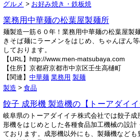
グルメ
>
お好み焼き・鉄板焼
業務用中華麺の松葉屋製麺所
麺製造一筋６０年！業務用中華麺の松葉屋製
きそば麺にラーメンをはじめ、ちゃんぽん等
しております。
【URL】http://www.men-matsubaya.com
【住所】京都府京都市中京区壬生高樋町
【関連】
中華麺
業務用
製麺
製造
>
食品
餃子 成形機 製造機の【トーアダイ
岐阜県のトーアダイイチ株式会社では餃子成
形機をはじめとした各種食品加工機械の設計
ております。成形機以外にも、製麺機なども