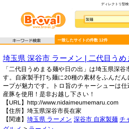
ディレクトリ型検索
一致したサイトの件数
12
件
埼玉県 深谷市 ラーメン | 二代目う
「二代目うめまる麺や日の出」は埼玉県深谷
す。自家製手打ち麺に20種の素材をふんだ
ープが魅力です。トロ旨のチャーシューは仕
産豚を使用！是非お越し下さい！
【URL】http://www.nidaimeumemaru.com
【住所】埼玉県深谷市長在家
【関連】
埼玉県 ラーメン
深谷市 自家製麺
チ
グルメ
>
ラーメン