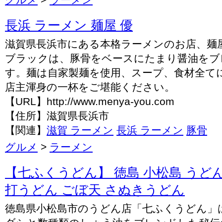
長浜 ラーメン 麺屋 優
滋賀県長浜市にある本格ラーメンのお店、麺
ブラックは、豚骨をベースにたまり醤油をブ
す。麺は自家製麺を使用、スープ、食材全て
店主渾身の一杯をご堪能ください。
【URL】http://www.menya-you.com
【住所】滋賀県長浜市
【関連】
滋賀 ラーメン
長浜 ラーメン
豚骨
グルメ
>
ラーメン
【七ふくうどん】 徳島 小松島 うどん
打うどん ごぼ天 さぬきうどん
徳島県小松島市のうどん店「七ふくうどん」