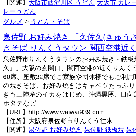
【関連】
大阪市西淀川区 うどん
大阪市 カレ
レーうどん
グルメ
>
うどん・そば
泉佐野 お好み焼き 『久佐久(きゅうさ
きそば りんくうタウン 関西空港近
泉佐野市りんくうタウンのお好み焼き・鉄板
久』。大阪の玄関口、関西空港の近くりんく
60席、座敷32席でご家族や団体様でもご利
の焼きそば、お好み焼きはキャベツたっぷり
きも三陸産のイカをはじめ、沖縄黒豚、日向
ホタテなど...
【URL】http://www.waiwai939.com
【住所】大阪府泉佐野市りんくう往来
【関連】
泉佐野 お好み焼き
泉佐野 鉄板焼
泉