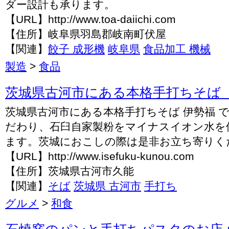
ダー設計も承ります。
【URL】http://www.toa-daiichi.com
【住所】岐阜県羽島郡岐南町伏屋
【関連】
餃子 成形機
岐阜県
食品加工 機械
製造
>
食品
茨城県古河市にある本格手打ちそば 
茨城県古河市にある本格手打ちそば 伊勢福 
だわり、石臼自家製粉をマイナスイオン水を
ます。茨城におこしの際は是非お立ち寄りく
【URL】http://www.isefuku-kunou.com
【住所】茨城県古河市久能
【関連】
そば
茨城県 古河市
手打ち
グルメ
>
和食