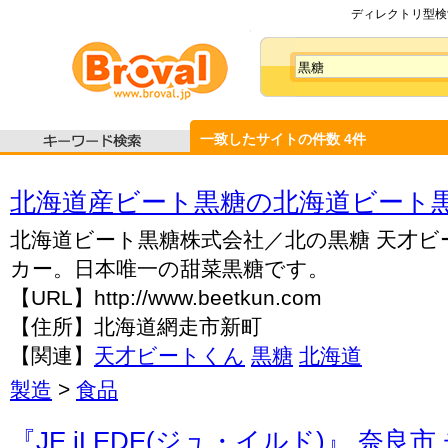
ディレクトリ型検索
一致したサイトの件数
4
件
北海道産ビート黒糖の北海道ビート黒
北海道ビート黒糖株式会社／北の黒糖 天才ビ
カー。日本唯一の甜菜黒糖です。
【URL】http://www.beetkun.com
【住所】北海道網走市新町
【関連】
天才ビートくん
黒糖
北海道
製造
>
食品
『JE iLEDE(ジュ・イルド)』 奈良