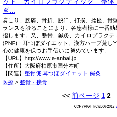
ット カイロプラクティック 整体
ぎ...
肩こり、腰痛、骨折、脱臼、打撲、捻挫、骨
ランスを診ることにより、各患者様に一番効
指します。又、整骨、鍼灸、カイロプラクテ
(PNF)・耳つぼダイエット、漢方ハーブ蒸し
心の健康を保つお手伝いに努めています。
【URL】http://www.e-anbai.jp
【住所】大阪府柏原市国分本町
【関連】
整骨院
耳つぼダイエット
鍼灸
医療
>
整骨・接骨
<<
前ページ
1
2
COPYRIGHT(C)2006-2012