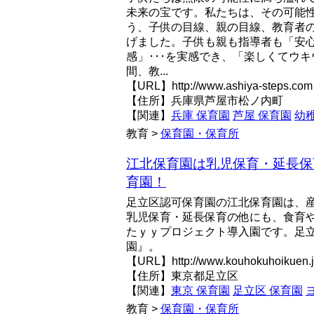
未来の宝です。私たちは、その可能
う、子供の目線、親の目線、教育者
げました。子供も親も指導者も「安
感」･･･を実感でき、「楽しくてウ
間、教...
【URL】http://www.ashiya-steps.com
【住所】兵庫県芦屋市松ノ内町
【関連】
兵庫 保育園
芦屋 保育園
幼
教育 >
保育園・保育所
江北保育園は乳児保育・延長保
育園！
足立区認可保育園の江北保育園は、
乳児保育・延長保育の他にも、食育
たｙｙプロジェクト導入園です。足
園』。
【URL】http://www.kouhokuhoikuen.
【住所】東京都足立区
【関連】
東京 保育園
足立区 保育園
教育 >
保育園・保育所