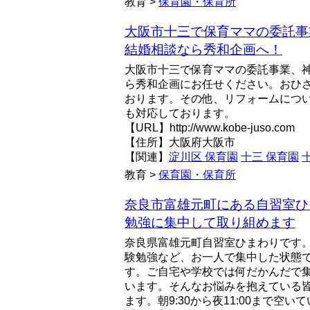
教育 >
保育園・保育所
大阪市十三で保育ママの委託事
結婚相談なら秀和企画へ！
大阪市十三で保育ママの委託事業、
ら秀和企画にお任せください。おひ
おります。その他、リフォームにつ
も対応しております。
【URL】http://www.kobe-juso.com
【住所】大阪府大阪市
【関連】
淀川区 保育園
十三 保育園
教育 >
保育園・保育所
奈良市富雄元町にある自習室ひ
勉強に集中して取り組めます
奈良県富雄元町自習室ひまわりです
験勉強など、お一人で集中した状態
す。ご自宅や学校では何だかんだで
います。そんなお悩みを抱えている
ます。朝9:30から夜11:00まで空いて