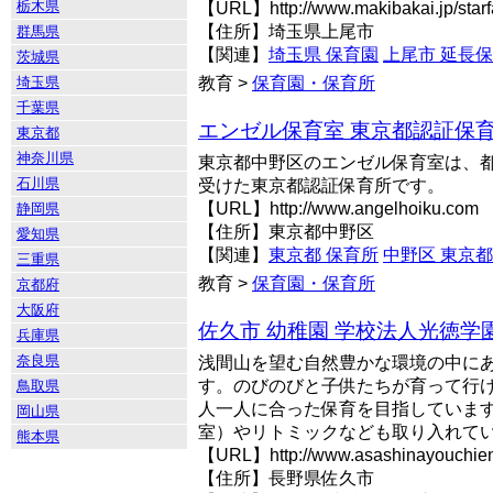
栃木県
【URL】http://www.makibakai.jp/starf
【住所】埼玉県上尾市
群馬県
【関連】
埼玉県 保育園
上尾市 延長
茨城県
埼玉県
教育 >
保育園・保育所
千葉県
エンゼル保育室 東京都認証保育
東京都
神奈川県
東京都中野区のエンゼル保育室は、
石川県
受けた東京都認証保育所です。
【URL】http://www.angelhoiku.com
静岡県
【住所】東京都中野区
愛知県
【関連】
東京都 保育所
中野区 東京
三重県
教育 >
保育園・保育所
京都府
大阪府
佐久市 幼稚園 学校法人光徳学
兵庫県
奈良県
浅間山を望む自然豊かな環境の中に
す。のびのびと子供たちが育って行
鳥取県
人一人に合った保育を目指していま
岡山県
室）やリトミックなども取り入れて
熊本県
【URL】http://www.asashinayouchie
【住所】長野県佐久市