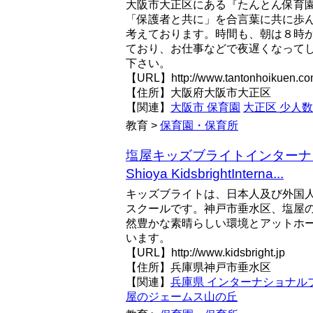
大阪市大正区にある『たんとん保育
「保護者と共に」を合言葉に共に歩
考えております。時間も、朝は８時
ており、お仕事などで夜遅くなって
下さい。
【URL】http://www.tantonhoikuen.c
【住所】大阪府大阪市大正区
【関連】
大阪市 保育園
大正区 少人
教育 >
保育園・保育所
塩屋キッズブライトインターナ
Shioya KidsbrightInterna...
キッズブライトは、日本人及び外国
スクールです。神戸市垂水区、塩屋
然豊かな素晴らしい環境とアットホ
います。
【URL】http://www.kidsbright.jp
【住所】兵庫県神戸市垂水区
【関連】
兵庫県 インターナショナル
屋のジェームス山の丘