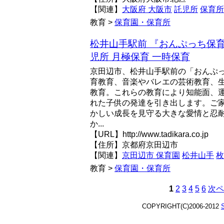
【関連】
大阪府 大阪市
託児所
保育所
教育 >
保育園・保育所
松井山手駅前 『おんぷっち保育
児所 月極保育 一時保育
京田辺市、松井山手駅前の「おんぷ
育教育、音楽やバレエの芸術教育、
教育。これらの教育により知能面、
れた子供の発達を引き出します。ご
かしい成長を見守る大きな愛情と忍
か...
【URL】http://www.tadikara.co.jp
【住所】京都府京田辺市
【関連】
京田辺市 保育園
松井山手
枚
教育 >
保育園・保育所
1
2
3
4
5
6
次ペ
COPYRIGHT(C)2006-2012