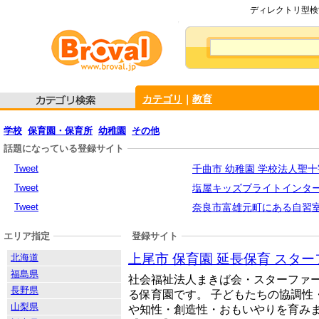
ディレクトリ型検索
カテゴリ
｜
教育
学校
保育園・保育所
幼稚園
その他
話題になっている登録サイト
Tweet
千曲市 幼稚園 学校法人聖
Tweet
塩屋キッズブライトインターナショナル・
Tweet
奈良市富雄元町にある自習
エリア指定
登録サイト
上尾市 保育園 延長保育 スタ
北海道
福島県
社会福祉法人まきば会・スターファ
長野県
る保育園です。 子どもたちの協調性
山梨県
や知性・創造性・おもいやりを育み