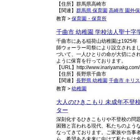
【住所】群馬県高崎市
【関連】
群馬県 保育園
高崎市 園外
教育 >
保育園・保育所
千曲市 幼稚園 学校法人聖十字
千曲市にある稲荷山幼稚園は1925年
師ウォーラー司祭により設立されま
づいて、一人ひとりの命が大切にさ
ように保育を行っております。
【URL】http://www.inariyamakg.com/
【住所】長野県千曲市
【関連】
長野県 幼稚園
千曲市 キリ
教育 >
幼稚園
大人のひきこもり 未成年不登校 
ター
深刻化するひきこもりや不登校の問
困難と言われる現代、私たちのよう
なってきております。ご家族や当事
ら、希望ある未来に向けて私たちは