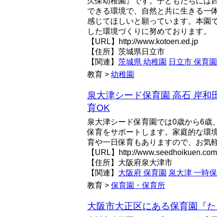
久保幼稚園』です。子どもたちには
できる環境で、自然と共に生きる一
感じてほしいと願っています。本園
した環境づくりに努めております。
【URL】http://www.kotoen.ed.jp
【住所】茨城県日立市
【関連】
茨城県 幼稚園
日立市 保育園
教育 >
幼稚園
泉大津シード保育園 高石 岸和田
育OK
泉大津シード保育園では0歳から6歳
保育をサポートします。家庭的な環
育や一日保育もありますので、お気
【URL】http://www.seedhoikuen.com
【住所】大阪府泉大津市
【関連】
大阪府 保育園
泉大津 一時
教育 >
保育園・保育所
大阪市大正区にある保育園『た