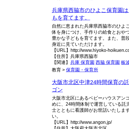
兵庫県西脇市のひよこ保育園は
もを育てます。
自然に恵まれた兵庫県西脇市のひよ
体を身につけ、手作りの給食とおや
豊かな子どもを育てます。また、普
身近に見ていただけます。
【URL】http://www.hiyoko-hoikuen.
【住所】兵庫県西脇市
【関連】
兵庫 保育園
西脇 保育園
板
教育 >
保育園・保育所
大阪市北区中津24時間保育の託
ゴン
大阪市北区にあるベビーハウスアン
めに、24時間体制で運営している託
士とともに看護師がお世話いたしま
い。
【URL】http://www.angon.jp/
【住所】大阪府大阪市北区