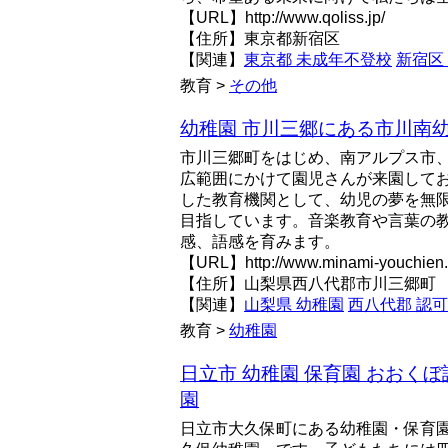
【URL】http://www.qoliss.jp/
【住所】東京都新宿区
【関連】
東京都 未成年不登校
新宿区
教育 >
その他
幼稚園 市川三郷にある市川南
市川三郷町をはじめ、南アルプス市
広範囲にかけて園児さんが来園して
した教育機関として、幼児の夢を無
目指しています。音楽教育や言葉の
感、語感を育みます。
【URL】http://www.minami-youchien.s
【住所】山梨県西八代郡市川三郷町
【関連】
山梨県 幼稚園
西八代郡 認可
教育 >
幼稚園
日立市 幼稚園 保育園 おおく
園
日立市大久保町にある幼稚園・保育園