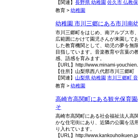
【関連】
長野県 幼稚園
佐久市 仏教
教育 >
幼稚園
幼稚園 市川三郷にある市川南
市川三郷町をはじめ、南アルプス市
広範囲にかけて園児さんが来園して
した教育機関として、幼児の夢を無
目指しています。音楽教育や言葉の
感、語感を育みます。
【URL】http://www.minami-youchien.e
【住所】山梨県西八代郡市川三郷町
【関連】
山梨県 幼稚園
市川三郷町 
教育 >
幼稚園
高崎市高関町にある観光保育園
そ
高崎市高関町にある社会福祉法人高関
かな住宅街にあり、近隣の公園を活
り入れています。
【URL】http://www.kankouhoikuen.jp