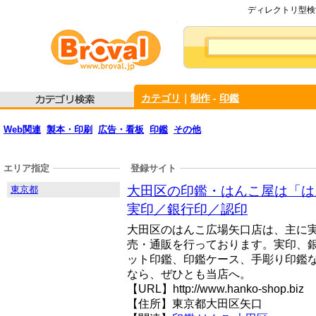
ディレクトリ型検索
カテゴリ
｜
制作
-
印鑑
Web関連
製本・印刷
広告・看板
印鑑
その他
エリア指定
登録サイト
大田区の印鑑・はんこ屋は「は
東京都
実印／銀行印／認印
大田区のはんこ広場矢口店は、主に
売・通販を行っております。実印、
ット印鑑、印鑑ケース、手彫り印鑑
なら、ぜひとも当店へ。
【URL】http://www.hanko-shop.biz
【住所】東京都大田区矢口