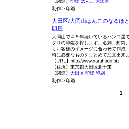
【関連】
印鑑
はんこ
大田区
制作 > 印鑑
大田区/大岡山はんこのなるほ
印房
大岡山で４５年続いているハンコ屋
タリの印鑑を探します。名刺、封筒
りお客様のイメージに合わせて作成
時に必要なものをまとめて注文出来
【URL】http://www.naruhodo.biz
【住所】東京都大田区北千束
【関連】
大田区
印鑑
印刷
制作 > 印鑑
1